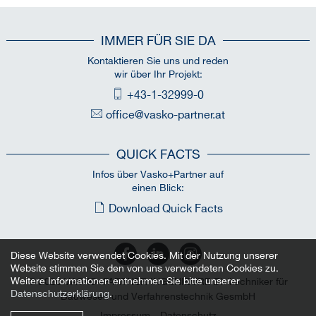
IMMER FÜR SIE DA
Kontaktieren Sie uns und reden
wir über Ihr Projekt:
+43-1-32999-0
office@vasko-partner.at
QUICK FACTS
Infos über Vasko+Partner auf
einen Blick:
Download Quick Facts
Diese Website verwendet Cookies. Mit der Nutzung unserer
Website stimmen Sie den von uns verwendeten Cookies zu.
Weitere Informationen entnehmen Sie bitte unserer
© 2026 VASKO+PARTNER INGENIEURE Ziviltechniker für
Datenschutzerklärung
.
Bauwesen und Verfahrenstechnik GesmbH
Impressum
Datenschutz