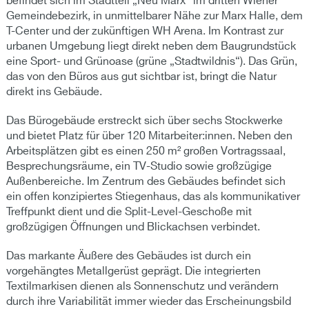
befindet sich im Stadtteil „Neu Marx“ im dritten Wiener
Gemeindebezirk, in unmittelbarer Nähe zur Marx Halle, dem
T-Center und der zukünftigen WH Arena. Im Kontrast zur
urbanen Umgebung liegt direkt neben dem Baugrundstück
eine Sport- und Grünoase (grüne „Stadtwildnis“). Das Grün,
das von den Büros aus gut sichtbar ist, bringt die Natur
direkt ins Gebäude.
Das Bürogebäude erstreckt sich über sechs Stockwerke
und bietet Platz für über 120 Mitarbeiter:innen. Neben den
Arbeitsplätzen gibt es einen 250 m² großen Vortragssaal,
Besprechungsräume, ein TV-Studio sowie großzügige
Außenbereiche. Im Zentrum des Gebäudes befindet sich
ein offen konzipiertes Stiegenhaus, das als kommunikativer
Treffpunkt dient und die Split-Level-Geschoße mit
großzügigen Öffnungen und Blickachsen verbindet.
Das markante Äußere des Gebäudes ist durch ein
vorgehängtes Metallgerüst geprägt. Die integrierten
Textilmarkisen dienen als Sonnenschutz und verändern
durch ihre Variabilität immer wieder das Erscheinungsbild