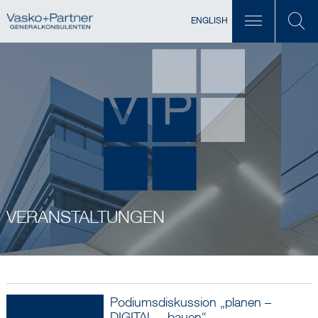
ENGLISH
VERANSTALTUNGEN
Podiumsdiskussion „planen –
DIGITAL – bauen“