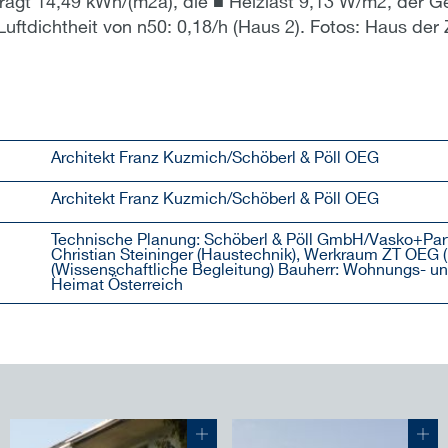
ägt 14,49 kWh/(m2a), die ■ Heizlast 9,13 W/m2, der 
Luftdichtheit von n50: 0,18/h (Haus 2). Fotos: Haus der
Architekt Franz Kuzmich/Schöberl & Pöll OEG
Architekt Franz Kuzmich/Schöberl & Pöll OEG
Technische Planung: Schöberl & Pöll GmbH/Vasko+Part
Christian Steininger (Haustechnik), Werkraum ZT OEG 
(Wissenschaftliche Begleitung) Bauherr: Wohnungs- un
Heimat Österreich