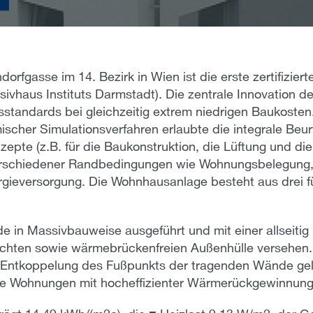
rfgasse im 14. Bezirk in Wien ist die erste zertifizier
ssivhaus Instituts Darmstadt). Die zentrale Innovation de
standards bei gleichzeitig extrem niedrigen Baukosten
scher Simulationsverfahren erlaubte die integrale Beur
zepte (z.B. für die Baukonstruktion, die Lüftung und di
chiedener Randbedingungen wie Wohnungsbelegung, N
ergieversorgung. Die Wohnhausanlage besteht aus drei 
 in Massivbauweise ausgeführt und mit einer allseiti
dichten sowie wärmebrückenfreien Außenhülle versehe
 Entkoppelung des Fußpunkts der tragenden Wände gele
e Wohnungen mit hocheffizienter Wärmerückgewinnung