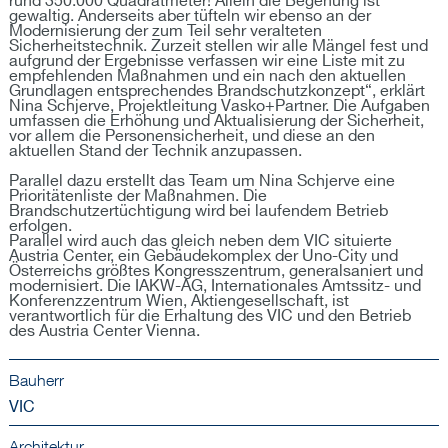
rund 350.000 Quadratmeter! Allein die Begehung ist
gewaltig. Anderseits aber tüfteln wir ebenso an der
Modernisierung der zum Teil sehr veralteten
Sicherheitstechnik. Zurzeit stellen wir alle Mängel fest und
aufgrund der Ergebnisse verfassen wir eine Liste mit zu
empfehlenden Maßnahmen und ein nach den aktuellen
Grundlagen entsprechendes Brandschutzkonzept“, erklärt
Nina Schjerve, Projektleitung Vasko+Partner. Die Aufgaben
umfassen die Erhöhung und Aktualisierung der Sicherheit,
vor allem die Personensicherheit, und diese an den
aktuellen Stand der Technik anzupassen.
Parallel dazu erstellt das Team um Nina Schjerve eine
Prioritätenliste der Maßnahmen. Die
Brandschutzertüchtigung wird bei laufendem Betrieb
erfolgen.
Parallel wird auch das gleich neben dem VIC situierte
Austria Center, ein Gebäudekomplex der Uno-City und
Österreichs größtes Kongresszentrum, generalsaniert und
modernisiert. Die IAKW-AG, Internationales Amtssitz- und
Konferenzzentrum Wien, Aktiengesellschaft, ist
verantwortlich für die Erhaltung des VIC und den Betrieb
des Austria Center Vienna.
Bauherr
VIC
Architektur