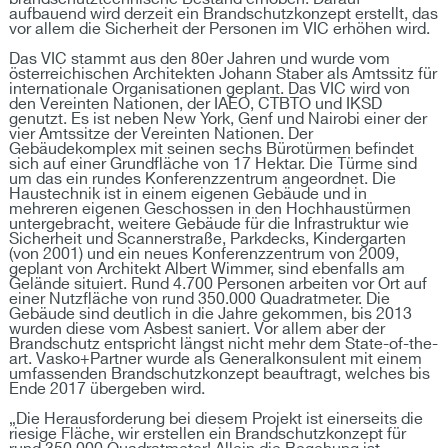
aufbauend wird derzeit ein Brandschutzkonzept erstellt, das
vor allem die Sicherheit der Personen im VIC erhöhen wird.
Das VIC stammt aus den 80er Jahren und wurde vom
österreichischen Architekten Johann Staber als Amtssitz für
internationale Organisationen geplant. Das VIC wird von
den Vereinten Nationen, der IAEO, CTBTO und IKSD
genutzt. Es ist neben New York, Genf und Nairobi einer der
vier Amtssitze der Vereinten Nationen. Der
Gebäudekomplex mit seinen sechs Bürotürmen befindet
sich auf einer Grundfläche von 17 Hektar. Die Türme sind
um das ein rundes Konferenzzentrum angeordnet. Die
Haustechnik ist in einem eigenen Gebäude und in
mehreren eigenen Geschossen in den Hochhaustürmen
untergebracht, weitere Gebäude für die Infrastruktur wie
Sicherheit und Scannerstraße, Parkdecks, Kindergarten
(von 2001) und ein neues Konferenzzentrum von 2009,
geplant von Architekt Albert Wimmer, sind ebenfalls am
Gelände situiert. Rund 4.700 Personen arbeiten vor Ort auf
einer Nutzfläche von rund 350.000 Quadratmeter. Die
Gebäude sind deutlich in die Jahre gekommen, bis 2013
wurden diese vom Asbest saniert. Vor allem aber der
Brandschutz entspricht längst nicht mehr dem State-of-the-
art. Vasko+Partner wurde als Generalkonsulent mit einem
umfassenden Brandschutzkonzept beauftragt, welches bis
Ende 2017 übergeben wird.
„Die Herausforderung bei diesem Projekt ist einerseits die
riesige Fläche, wir erstellen ein Brandschutzkonzept für