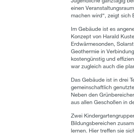
Jugendliche ganztägig be
einen Veranstaltungsraum 
machen wird“, zeigt sich 
Im Gebäude ist es angeneh
Konzept von Harald Kust
Erdwärmesonden, Solarstr
Geothermie in Verbindung
kostengünstig und effizie
war zugleich auch die pla
Das Gebäude ist in drei Te
gemeinschaftlich genutzt
Neben den Grünbereichen 
aus allen Geschoßen in d
Zwei Kindergartengruppen
Bildungsbereichen zusamm
lernen. Hier treffen sie 