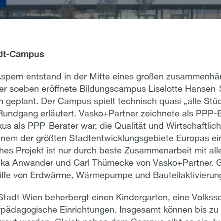
idt-Campus
Aspern entstand in der Mitte eines großen zusammenh
r soeben eröffnete Bildungscampus Liselotte Hansen-
 geplant. Der Campus spielt technisch quasi „alle Stüc
 Rundgang erläutert. Vasko+Partner zeichnete als PPP-
us als PPP-Berater war, die Qualität und Wirtschaftlich
 einem der größten Stadtentwicklungsgebiete Europas e
hes Projekt ist nur durch beste Zusammenarbeit mit alle
ika Anwander und Carl Thümecke von Vasko+Partner. G
 Hilfe von Erdwärme, Wärmepumpe und Bauteilaktivierun
tadt Wien beherbergt einen Kindergarten, eine Volkssc
rpädagogische Einrichtungen. Insgesamt können bis zu