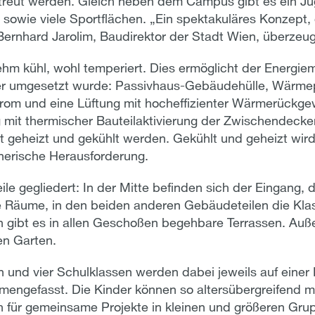
treut werden. Gleich neben dem Campus gibt es ein Ju
sowie viele Sportflächen. „Ein spektakuläres Konzept, 
Bernhard Jarolim, Baudirektor der Stadt Wien, überzeug
m kühl, wohl temperiert. Dies ermöglicht der Energiem
er umgesetzt wurde: Passivhaus-Gebäudehülle, Wärme
om und eine Lüftung mit hocheffizienter Wärmerückgew
 mit thermischer Bauteilaktivierung der Zwischendec
nt geheizt und gekühlt werden. Gekühlt und geheizt wir
nerische Herausforderung.
ile gegliedert: In der Mitte befinden sich der Eingang, 
e Räume, in den beiden anderen Gebäudeteilen die Kl
gibt es in allen Geschoßen begehbare Terrassen. Auß
en Garten.
 und vier Schulklassen werden dabei jeweils auf einer
engefasst. Die Kinder können so altersübergreifend mi
sich für gemeinsame Projekte in kleinen und größeren Gr