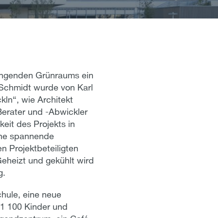
ängenden Grünraums ein
Schmidt wurde von Karl
kln“, wie Architekt
Berater und -Abwickler
keit des Projekts in
ine spannende
n Projektbeteiligten
eheizt und gekühlt wird
g.
hule, eine neue
 1 100 Kinder und