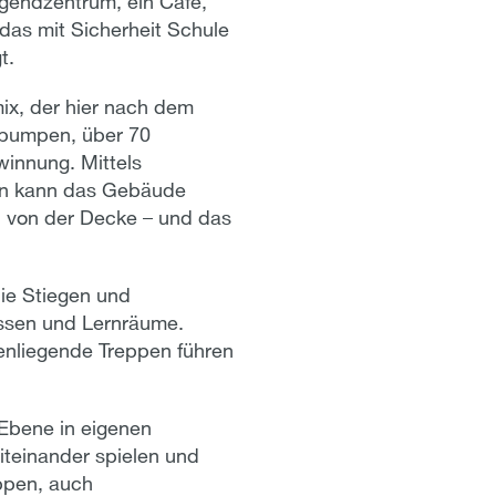
gendzentrum, ein Café,
das mit Sicherheit Schule
t.
ix, der hier nach dem
pumpen, über 70
innung. Mittels
ken kann das Gebäude
d von der Decke – und das
die Stiegen und
assen und Lernräume.
enliegende Treppen führen
 Ebene in eigenen
teinander spielen und
uppen, auch